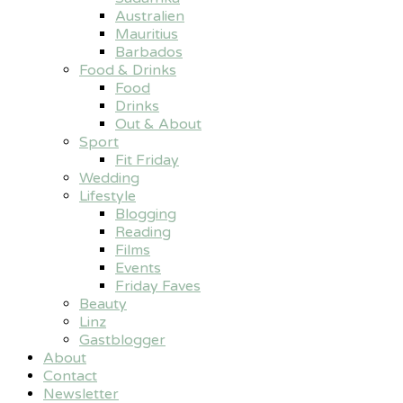
Australien
Mauritius
Barbados
Food & Drinks
Food
Drinks
Out & About
Sport
Fit Friday
Wedding
Lifestyle
Blogging
Reading
Films
Events
Friday Faves
Beauty
Linz
Gastblogger
About
Contact
Newsletter