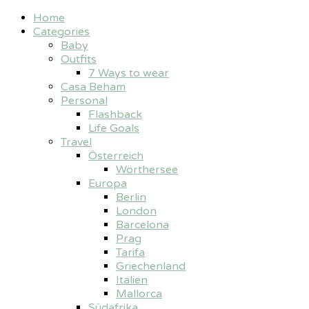
Home
Categories
Baby
Outfits
7 Ways to wear
Casa Beham
Personal
Flashback
Life Goals
Travel
Österreich
Wörthersee
Europa
Berlin
London
Barcelona
Prag
Tarifa
Griechenland
Italien
Mallorca
Südafrika