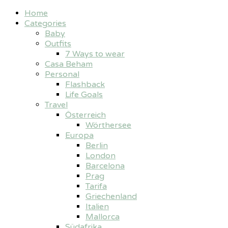
Home
Categories
Baby
Outfits
7 Ways to wear
Casa Beham
Personal
Flashback
Life Goals
Travel
Österreich
Wörthersee
Europa
Berlin
London
Barcelona
Prag
Tarifa
Griechenland
Italien
Mallorca
Südafrika