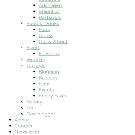
Australien
Mauritius
Barbados
Food & Drinks
Food
Drinks
Out & About
Sport
Fit Friday
Wedding
Lifestyle
Blogging
Reading
Films
Events
Friday Faves
Beauty
Linz
Gastblogger
About
Contact
Newsletter