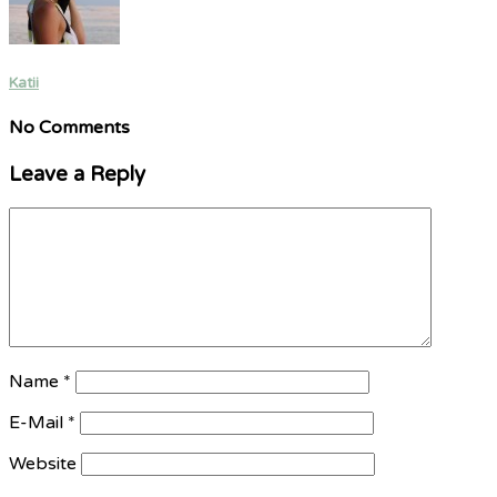
Katii
No Comments
Leave a Reply
Name
*
E-Mail
*
Website