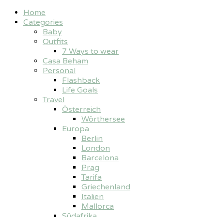
Home
Categories
Baby
Outfits
7 Ways to wear
Casa Beham
Personal
Flashback
Life Goals
Travel
Österreich
Wörthersee
Europa
Berlin
London
Barcelona
Prag
Tarifa
Griechenland
Italien
Mallorca
Südafrika