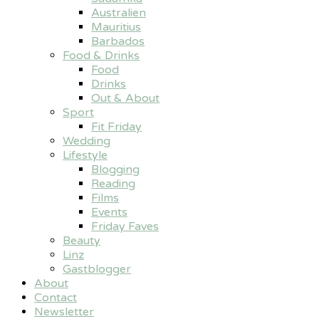
Australien
Mauritius
Barbados
Food & Drinks
Food
Drinks
Out & About
Sport
Fit Friday
Wedding
Lifestyle
Blogging
Reading
Films
Events
Friday Faves
Beauty
Linz
Gastblogger
About
Contact
Newsletter