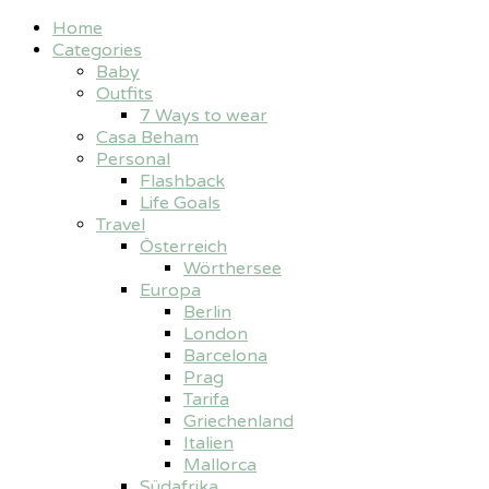
Home
Categories
Baby
Outfits
7 Ways to wear
Casa Beham
Personal
Flashback
Life Goals
Travel
Österreich
Wörthersee
Europa
Berlin
London
Barcelona
Prag
Tarifa
Griechenland
Italien
Mallorca
Südafrika