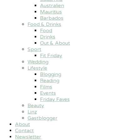
Australien
Mauritius
Barbados
Food & Drinks
Food
Drinks
Out & About
Sport
Fit Friday
Wedding
Lifestyle
Blogging
Reading
Films
Events
Friday Faves
Beauty
Linz
Gastblogger
About
Contact
Newsletter