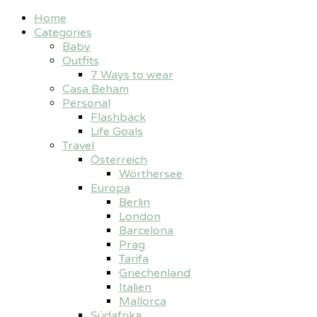
Home
Categories
Baby
Outfits
7 Ways to wear
Casa Beham
Personal
Flashback
Life Goals
Travel
Österreich
Wörthersee
Europa
Berlin
London
Barcelona
Prag
Tarifa
Griechenland
Italien
Mallorca
Südafrika