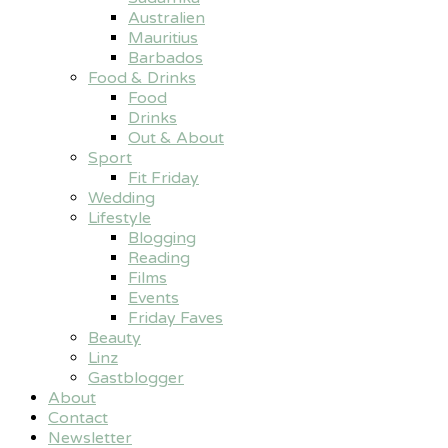
Australien
Mauritius
Barbados
Food & Drinks
Food
Drinks
Out & About
Sport
Fit Friday
Wedding
Lifestyle
Blogging
Reading
Films
Events
Friday Faves
Beauty
Linz
Gastblogger
About
Contact
Newsletter