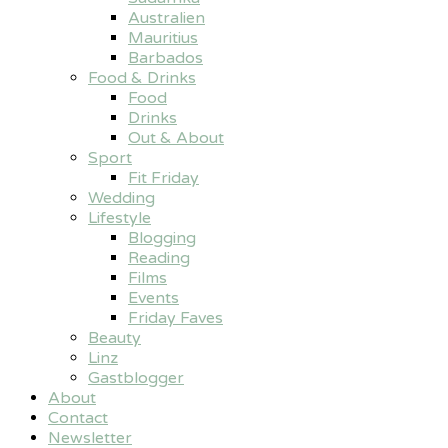
Australien
Mauritius
Barbados
Food & Drinks
Food
Drinks
Out & About
Sport
Fit Friday
Wedding
Lifestyle
Blogging
Reading
Films
Events
Friday Faves
Beauty
Linz
Gastblogger
About
Contact
Newsletter