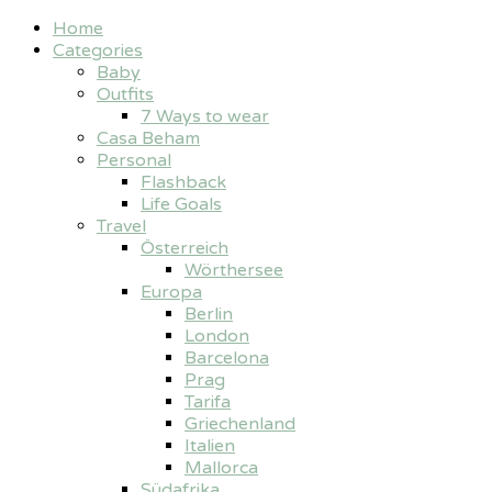
Home
Categories
Baby
Outfits
7 Ways to wear
Casa Beham
Personal
Flashback
Life Goals
Travel
Österreich
Wörthersee
Europa
Berlin
London
Barcelona
Prag
Tarifa
Griechenland
Italien
Mallorca
Südafrika