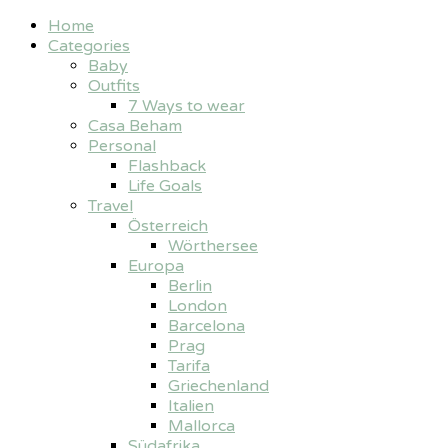
Home
Categories
Baby
Outfits
7 Ways to wear
Casa Beham
Personal
Flashback
Life Goals
Travel
Österreich
Wörthersee
Europa
Berlin
London
Barcelona
Prag
Tarifa
Griechenland
Italien
Mallorca
Südafrika