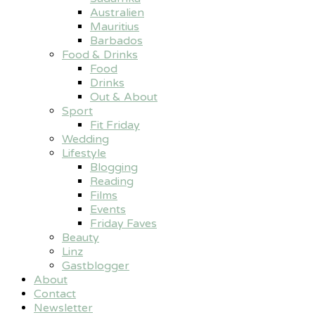
Australien
Mauritius
Barbados
Food & Drinks
Food
Drinks
Out & About
Sport
Fit Friday
Wedding
Lifestyle
Blogging
Reading
Films
Events
Friday Faves
Beauty
Linz
Gastblogger
About
Contact
Newsletter