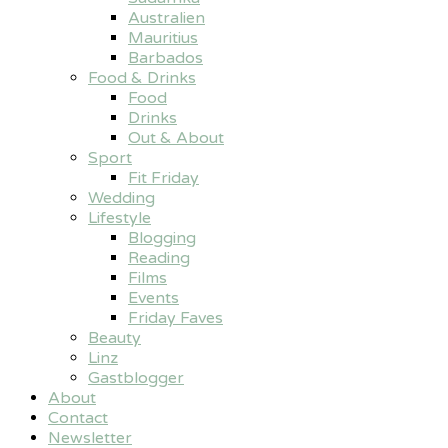
Australien
Mauritius
Barbados
Food & Drinks
Food
Drinks
Out & About
Sport
Fit Friday
Wedding
Lifestyle
Blogging
Reading
Films
Events
Friday Faves
Beauty
Linz
Gastblogger
About
Contact
Newsletter