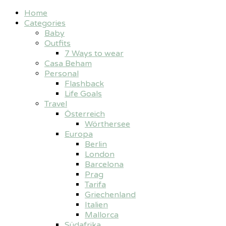
Home
Categories
Baby
Outfits
7 Ways to wear
Casa Beham
Personal
Flashback
Life Goals
Travel
Österreich
Wörthersee
Europa
Berlin
London
Barcelona
Prag
Tarifa
Griechenland
Italien
Mallorca
Südafrika