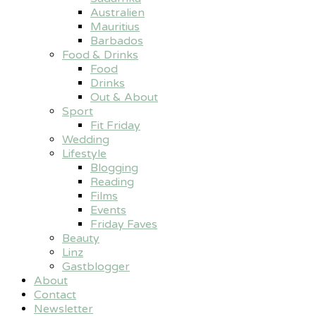
Australien
Mauritius
Barbados
Food & Drinks
Food
Drinks
Out & About
Sport
Fit Friday
Wedding
Lifestyle
Blogging
Reading
Films
Events
Friday Faves
Beauty
Linz
Gastblogger
About
Contact
Newsletter