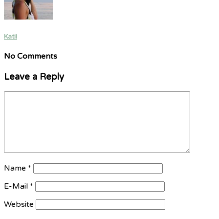
Katii
No Comments
Leave a Reply
Name
*
E-Mail
*
Website