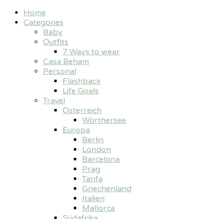
Home
Categories
Baby
Outfits
7 Ways to wear
Casa Beham
Personal
Flashback
Life Goals
Travel
Österreich
Wörthersee
Europa
Berlin
London
Barcelona
Prag
Tarifa
Griechenland
Italien
Mallorca
Südafrika