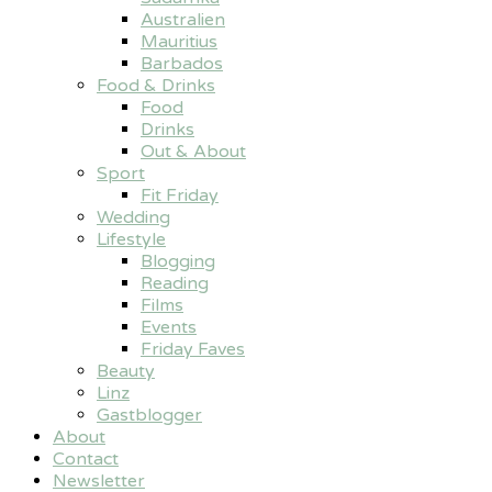
Australien
Mauritius
Barbados
Food & Drinks
Food
Drinks
Out & About
Sport
Fit Friday
Wedding
Lifestyle
Blogging
Reading
Films
Events
Friday Faves
Beauty
Linz
Gastblogger
About
Contact
Newsletter