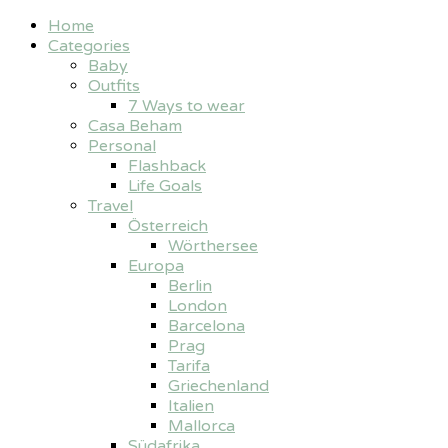
Home
Categories
Baby
Outfits
7 Ways to wear
Casa Beham
Personal
Flashback
Life Goals
Travel
Österreich
Wörthersee
Europa
Berlin
London
Barcelona
Prag
Tarifa
Griechenland
Italien
Mallorca
Südafrika