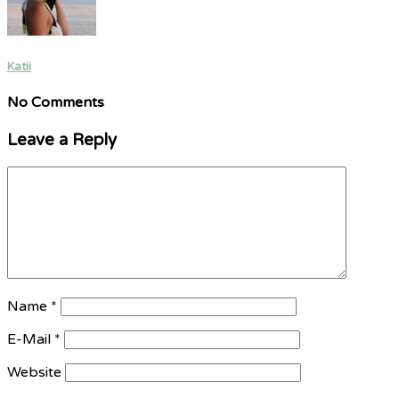
Katii
No Comments
Leave a Reply
Name
*
E-Mail
*
Website