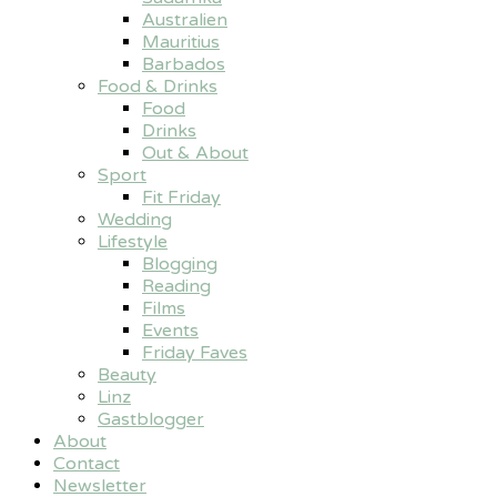
Australien
Mauritius
Barbados
Food & Drinks
Food
Drinks
Out & About
Sport
Fit Friday
Wedding
Lifestyle
Blogging
Reading
Films
Events
Friday Faves
Beauty
Linz
Gastblogger
About
Contact
Newsletter