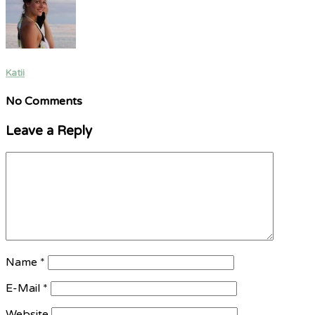
Katii
No Comments
Leave a Reply
Name
*
E-Mail
*
Website