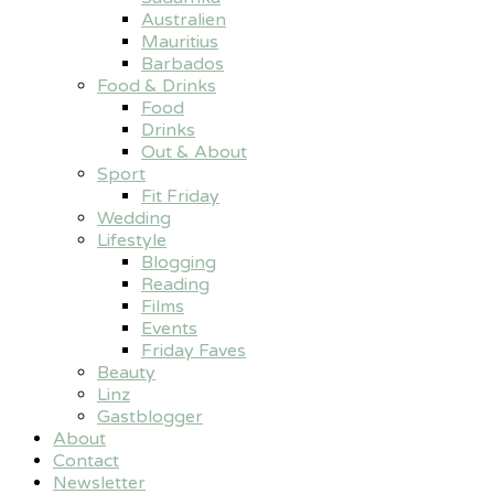
Australien
Mauritius
Barbados
Food & Drinks
Food
Drinks
Out & About
Sport
Fit Friday
Wedding
Lifestyle
Blogging
Reading
Films
Events
Friday Faves
Beauty
Linz
Gastblogger
About
Contact
Newsletter