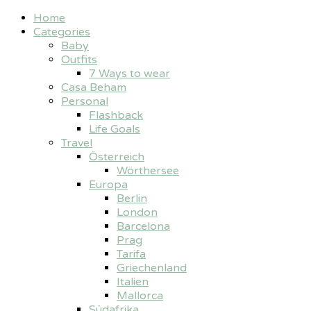
Home
Categories
Baby
Outfits
7 Ways to wear
Casa Beham
Personal
Flashback
Life Goals
Travel
Österreich
Wörthersee
Europa
Berlin
London
Barcelona
Prag
Tarifa
Griechenland
Italien
Mallorca
Südafrika