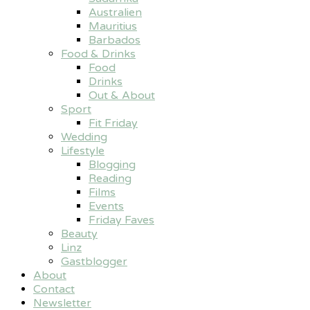
Australien
Mauritius
Barbados
Food & Drinks
Food
Drinks
Out & About
Sport
Fit Friday
Wedding
Lifestyle
Blogging
Reading
Films
Events
Friday Faves
Beauty
Linz
Gastblogger
About
Contact
Newsletter