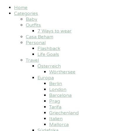
Home
Categories
Baby
Outfits
7 Ways to wear
Casa Beham
Personal
Flashback
Life Goals
Travel
Österreich
Wörthersee
Europa
Berlin
London
Barcelona
Prag
Tarifa
Griechenland
Italien
Mallorca
Südafrika