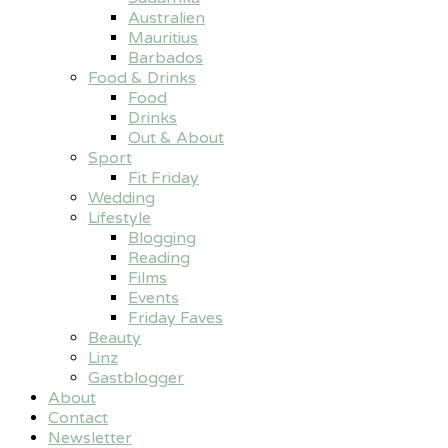
Australien
Mauritius
Barbados
Food & Drinks
Food
Drinks
Out & About
Sport
Fit Friday
Wedding
Lifestyle
Blogging
Reading
Films
Events
Friday Faves
Beauty
Linz
Gastblogger
About
Contact
Newsletter