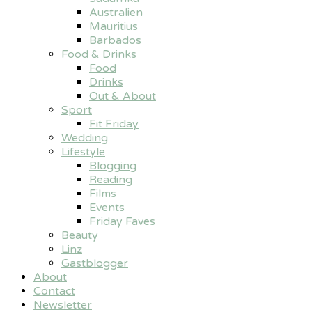
Australien
Mauritius
Barbados
Food & Drinks
Food
Drinks
Out & About
Sport
Fit Friday
Wedding
Lifestyle
Blogging
Reading
Films
Events
Friday Faves
Beauty
Linz
Gastblogger
About
Contact
Newsletter