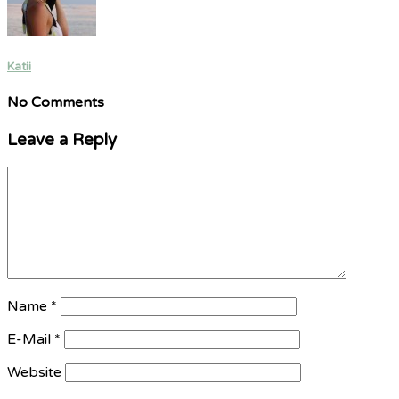
Katii
No Comments
Leave a Reply
Name
*
E-Mail
*
Website