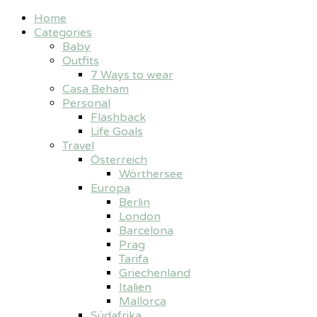
Home
Categories
Baby
Outfits
7 Ways to wear
Casa Beham
Personal
Flashback
Life Goals
Travel
Österreich
Wörthersee
Europa
Berlin
London
Barcelona
Prag
Tarifa
Griechenland
Italien
Mallorca
Südafrika