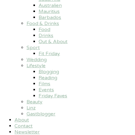
Australien
Mauritius
Barbados
Food & Drinks
Food
Drinks
Out & About
Sport
Fit Friday
Wedding
Lifestyle
Blogging
Reading
Films
Events
Friday Faves
Beauty
Linz
Gastblogger
About
Contact
Newsletter