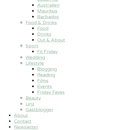
Australien
Mauritius
Barbados
Food & Drinks
Food
Drinks
Out & About
Sport
Fit Friday
Wedding
Lifestyle
Blogging
Reading
Films
Events
Friday Faves
Beauty
Linz
Gastblogger
About
Contact
Newsletter