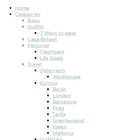
Home
Categories
Baby
Outfits
7 Ways to wear
Casa Beham
Personal
Flashback
Life Goals
Travel
Österreich
Wörthersee
Europa
Berlin
London
Barcelona
Prag
Tarifa
Griechenland
Italien
Mallorca
Südafrika