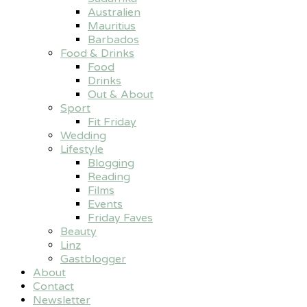
Australien
Mauritius
Barbados
Food & Drinks
Food
Drinks
Out & About
Sport
Fit Friday
Wedding
Lifestyle
Blogging
Reading
Films
Events
Friday Faves
Beauty
Linz
Gastblogger
About
Contact
Newsletter