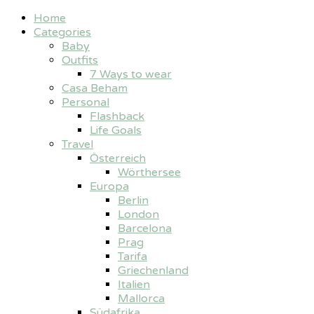
Home
Categories
Baby
Outfits
7 Ways to wear
Casa Beham
Personal
Flashback
Life Goals
Travel
Österreich
Wörthersee
Europa
Berlin
London
Barcelona
Prag
Tarifa
Griechenland
Italien
Mallorca
Südafrika