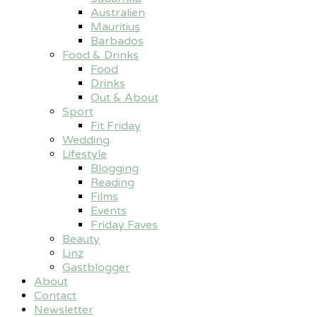
Australien
Mauritius
Barbados
Food & Drinks
Food
Drinks
Out & About
Sport
Fit Friday
Wedding
Lifestyle
Blogging
Reading
Films
Events
Friday Faves
Beauty
Linz
Gastblogger
About
Contact
Newsletter