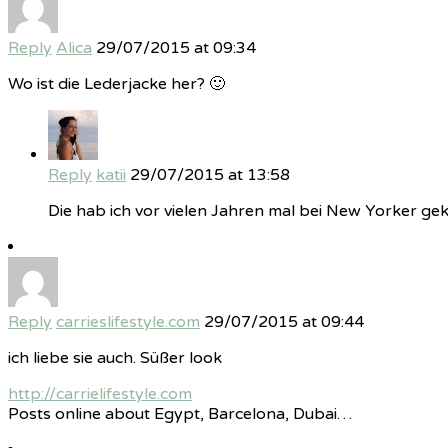
Reply
Alica
29/07/2015 at 09:34
Wo ist die Lederjacke her? 🙂
Reply
katii
29/07/2015 at 13:58
Die hab ich vor vielen Jahren mal bei New Yorker gekau
Reply
carrieslifestyle.com
29/07/2015 at 09:44
ich liebe sie auch. Süßer look
http://carrielifestyle.com
Posts online about Egypt, Barcelona, Dubai…