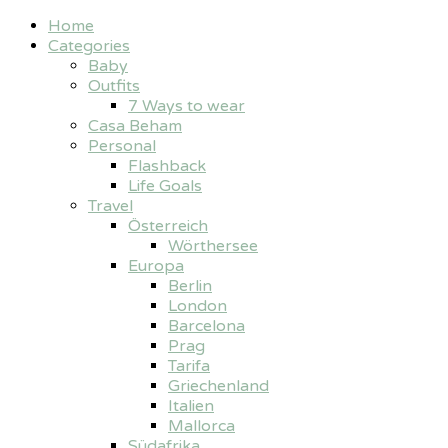
Home
Categories
Baby
Outfits
7 Ways to wear
Casa Beham
Personal
Flashback
Life Goals
Travel
Österreich
Wörthersee
Europa
Berlin
London
Barcelona
Prag
Tarifa
Griechenland
Italien
Mallorca
Südafrika