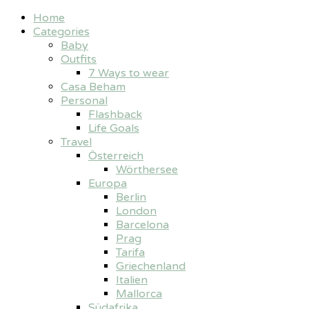
Home
Categories
Baby
Outfits
7 Ways to wear
Casa Beham
Personal
Flashback
Life Goals
Travel
Österreich
Wörthersee
Europa
Berlin
London
Barcelona
Prag
Tarifa
Griechenland
Italien
Mallorca
Südafrika