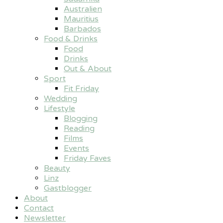
Australien
Mauritius
Barbados
Food & Drinks
Food
Drinks
Out & About
Sport
Fit Friday
Wedding
Lifestyle
Blogging
Reading
Films
Events
Friday Faves
Beauty
Linz
Gastblogger
About
Contact
Newsletter