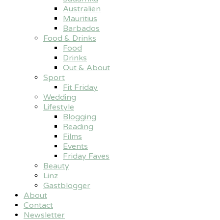
Australien
Mauritius
Barbados
Food & Drinks
Food
Drinks
Out & About
Sport
Fit Friday
Wedding
Lifestyle
Blogging
Reading
Films
Events
Friday Faves
Beauty
Linz
Gastblogger
About
Contact
Newsletter