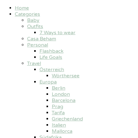
Home
Categories
Baby
Outfits
7 Ways to wear
Casa Beham
Personal
Flashback
Life Goals
Travel
Österreich
Wörthersee
Europa
Berlin
London
Barcelona
Prag
Tarifa
Griechenland
Italien
Mallorca
Südafrika