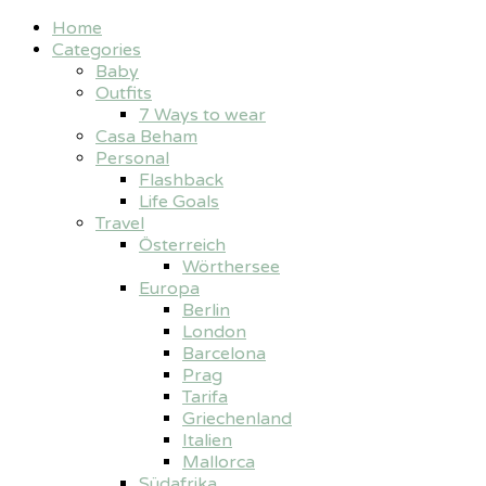
Home
Categories
Baby
Outfits
7 Ways to wear
Casa Beham
Personal
Flashback
Life Goals
Travel
Österreich
Wörthersee
Europa
Berlin
London
Barcelona
Prag
Tarifa
Griechenland
Italien
Mallorca
Südafrika