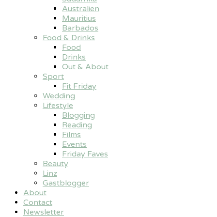
Australien
Mauritius
Barbados
Food & Drinks
Food
Drinks
Out & About
Sport
Fit Friday
Wedding
Lifestyle
Blogging
Reading
Films
Events
Friday Faves
Beauty
Linz
Gastblogger
About
Contact
Newsletter