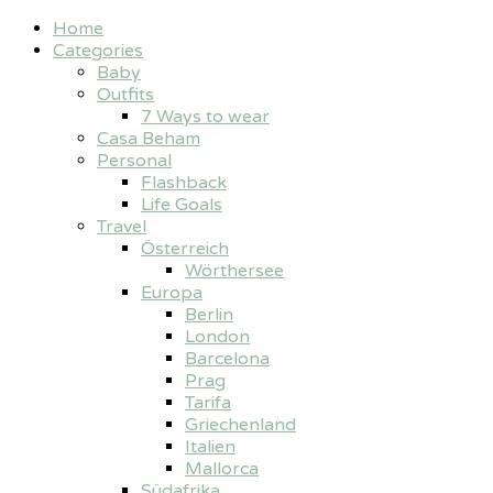
Home
Categories
Baby
Outfits
7 Ways to wear
Casa Beham
Personal
Flashback
Life Goals
Travel
Österreich
Wörthersee
Europa
Berlin
London
Barcelona
Prag
Tarifa
Griechenland
Italien
Mallorca
Südafrika