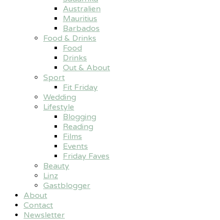
Australien
Mauritius
Barbados
Food & Drinks
Food
Drinks
Out & About
Sport
Fit Friday
Wedding
Lifestyle
Blogging
Reading
Films
Events
Friday Faves
Beauty
Linz
Gastblogger
About
Contact
Newsletter