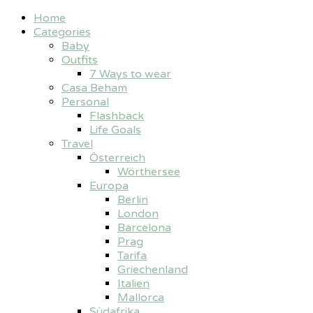
Home
Categories
Baby
Outfits
7 Ways to wear
Casa Beham
Personal
Flashback
Life Goals
Travel
Österreich
Wörthersee
Europa
Berlin
London
Barcelona
Prag
Tarifa
Griechenland
Italien
Mallorca
Südafrika