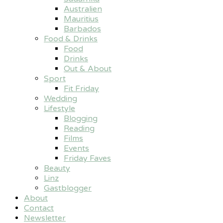
Australien
Mauritius
Barbados
Food & Drinks
Food
Drinks
Out & About
Sport
Fit Friday
Wedding
Lifestyle
Blogging
Reading
Films
Events
Friday Faves
Beauty
Linz
Gastblogger
About
Contact
Newsletter