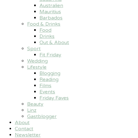
Australien
Mauritius
Barbados
Food & Drinks
Food
Drinks
Out & About
Sport
Fit Friday
Wedding
Lifestyle
Blogging
Reading
Films
Events
Friday Faves
Beauty
Linz
Gastblogger
About
Contact
Newsletter