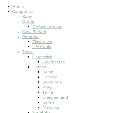
Home
Categories
Baby
Outfits
7 Ways to wear
Casa Beham
Personal
Flashback
Life Goals
Travel
Österreich
Wörthersee
Europa
Berlin
London
Barcelona
Prag
Tarifa
Griechenland
Italien
Mallorca
Südafrika