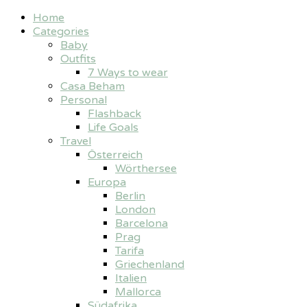
Home
Categories
Baby
Outfits
7 Ways to wear
Casa Beham
Personal
Flashback
Life Goals
Travel
Österreich
Wörthersee
Europa
Berlin
London
Barcelona
Prag
Tarifa
Griechenland
Italien
Mallorca
Südafrika