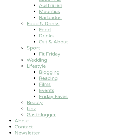
Australien
Mauritius
Barbados
Food & Drinks
Food
Drinks
Out & About
Sport
Fit Friday
Wedding
Lifestyle
Blogging
Reading
Films
Events
Friday Faves
Beauty
Linz
Gastblogger
About
Contact
Newsletter