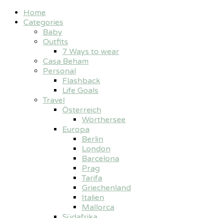
Home
Categories
Baby
Outfits
7 Ways to wear
Casa Beham
Personal
Flashback
Life Goals
Travel
Österreich
Wörthersee
Europa
Berlin
London
Barcelona
Prag
Tarifa
Griechenland
Italien
Mallorca
Südafrika