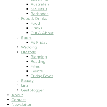
Australien
Mauritius
Barbados
Food & Drinks
Food
Drinks
Out & About
Sport
Fit Friday
Wedding
Lifestyle
Blogging
Reading
Films
Events
Friday Faves
Beauty
Linz
Gastblogger
About
Contact
Newsletter