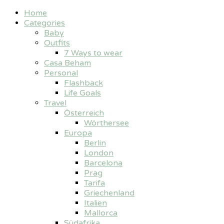
Home
Categories
Baby
Outfits
7 Ways to wear
Casa Beham
Personal
Flashback
Life Goals
Travel
Österreich
Wörthersee
Europa
Berlin
London
Barcelona
Prag
Tarifa
Griechenland
Italien
Mallorca
Südafrika