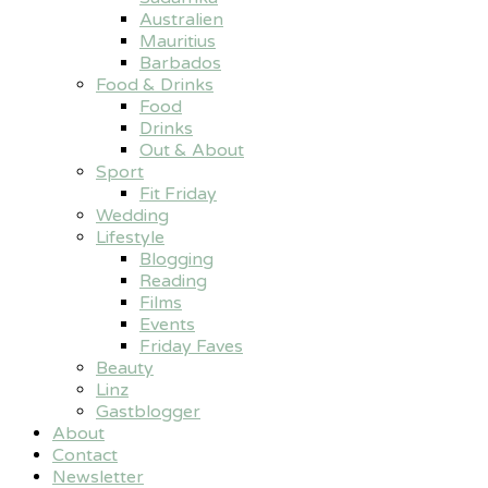
Australien
Mauritius
Barbados
Food & Drinks
Food
Drinks
Out & About
Sport
Fit Friday
Wedding
Lifestyle
Blogging
Reading
Films
Events
Friday Faves
Beauty
Linz
Gastblogger
About
Contact
Newsletter