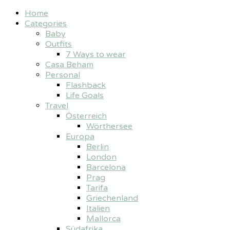
Home
Categories
Baby
Outfits
7 Ways to wear
Casa Beham
Personal
Flashback
Life Goals
Travel
Österreich
Wörthersee
Europa
Berlin
London
Barcelona
Prag
Tarifa
Griechenland
Italien
Mallorca
Südafrika