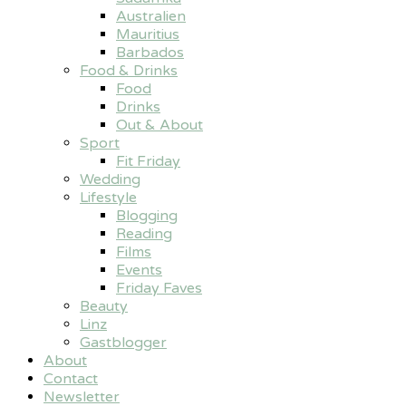
Australien
Mauritius
Barbados
Food & Drinks
Food
Drinks
Out & About
Sport
Fit Friday
Wedding
Lifestyle
Blogging
Reading
Films
Events
Friday Faves
Beauty
Linz
Gastblogger
About
Contact
Newsletter