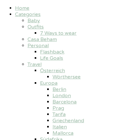
Home
Categories
Baby
Outfits
7 Ways to wear
Casa Beham
Personal
Flashback
Life Goals
Travel
Österreich
Wörthersee
Europa
Berlin
London
Barcelona
Prag
Tarifa
Griechenland
Italien
Mallorca
Südafrika