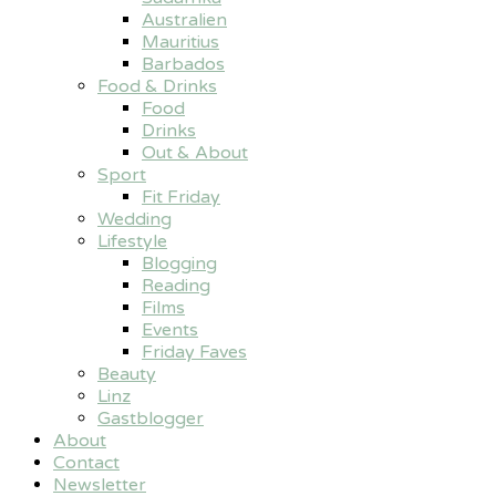
Australien
Mauritius
Barbados
Food & Drinks
Food
Drinks
Out & About
Sport
Fit Friday
Wedding
Lifestyle
Blogging
Reading
Films
Events
Friday Faves
Beauty
Linz
Gastblogger
About
Contact
Newsletter