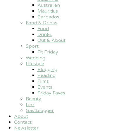
Australien
Mauritius
Barbados
Food & Drinks
Food
Drinks
Out & About
Sport
Fit Friday
Wedding
Lifestyle
Blogging
Reading
Films
Events
Friday Faves
Beauty
Linz
Gastblogger
About
Contact
Newsletter