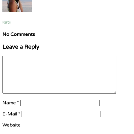
Katii
No Comments
Leave a Reply
Name
*
E-Mail
*
Website