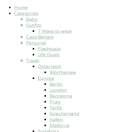
Home
Categories
Baby
Outfits
7 Ways to wear
Casa Beham
Personal
Flashback
Life Goals
Travel
Österreich
Wörthersee
Europa
Berlin
London
Barcelona
Prag
Tarifa
Griechenland
Italien
Mallorca
Südafrika