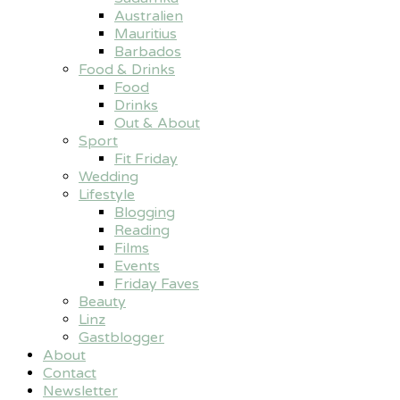
Australien
Mauritius
Barbados
Food & Drinks
Food
Drinks
Out & About
Sport
Fit Friday
Wedding
Lifestyle
Blogging
Reading
Films
Events
Friday Faves
Beauty
Linz
Gastblogger
About
Contact
Newsletter