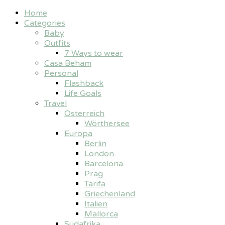
Home
Categories
Baby
Outfits
7 Ways to wear
Casa Beham
Personal
Flashback
Life Goals
Travel
Österreich
Wörthersee
Europa
Berlin
London
Barcelona
Prag
Tarifa
Griechenland
Italien
Mallorca
Südafrika