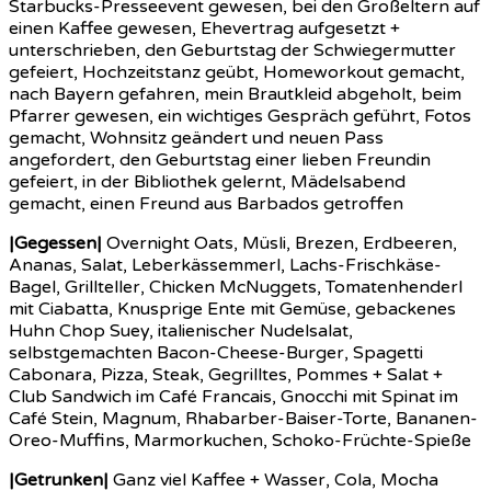
Starbucks-Presseevent gewesen, bei den Großeltern auf
einen Kaffee gewesen, Ehevertrag aufgesetzt +
unterschrieben, den Geburtstag der Schwiegermutter
gefeiert, Hochzeitstanz geübt, Homeworkout gemacht,
nach Bayern gefahren, mein Brautkleid abgeholt, beim
Pfarrer gewesen, ein wichtiges Gespräch geführt, Fotos
gemacht, Wohnsitz geändert und neuen Pass
angefordert, den Geburtstag einer lieben Freundin
gefeiert, in der Bibliothek gelernt, Mädelsabend
gemacht, einen Freund aus Barbados getroffen
|Gegessen|
Overnight Oats, Müsli, Brezen, Erdbeeren,
Ananas, Salat, Leberkässemmerl, Lachs-Frischkäse-
Bagel, Grillteller, Chicken McNuggets, Tomatenhenderl
mit Ciabatta, Knusprige Ente mit Gemüse, gebackenes
Huhn Chop Suey, italienischer Nudelsalat,
selbstgemachten Bacon-Cheese-Burger, Spagetti
Cabonara, Pizza, Steak, Gegrilltes, Pommes + Salat +
Club Sandwich im Café Francais, Gnocchi mit Spinat im
Café Stein, Magnum, Rhabarber-Baiser-Torte, Bananen-
Oreo-Muffins, Marmorkuchen, Schoko-Früchte-Spieße
|Getrunken|
Ganz viel Kaffee + Wasser, Cola, Mocha