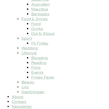
Australien
Mauritius
Barbados
Food & Drinks
Food
Drinks
Out & About
Sport
Fit Friday
Wedding
Lifestyle
Blogging
Reading
Films
Events
Friday Faves
Beauty
Linz
Gastblogger
About
Contact
Newsletter