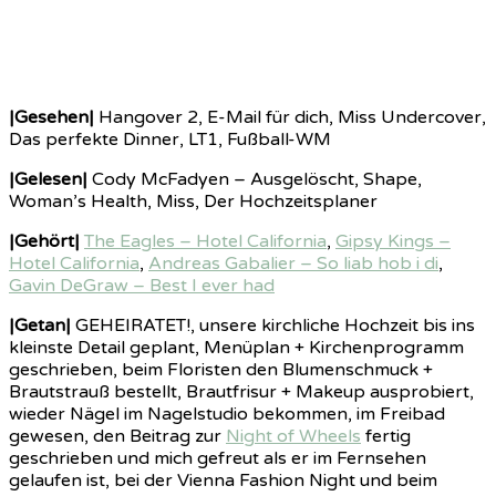
|Gesehen|
Hangover 2, E-Mail für dich, Miss Undercover,
Das perfekte Dinner, LT1, Fußball-WM
|Gelesen|
Cody McFadyen – Ausgelöscht, Shape,
Woman’s Health, Miss, Der Hochzeitsplaner
|Gehört|
The Eagles – Hotel California
,
Gipsy Kings –
Hotel California
,
Andreas Gabalier – So liab hob i di
,
Gavin DeGraw – Best I ever had
|Getan|
GEHEIRATET!, unsere kirchliche Hochzeit bis ins
kleinste Detail geplant, Menüplan + Kirchenprogramm
geschrieben, beim Floristen den Blumenschmuck +
Brautstrauß bestellt, Brautfrisur + Makeup ausprobiert,
wieder Nägel im Nagelstudio bekommen, im Freibad
gewesen, den Beitrag zur
Night of Wheels
fertig
geschrieben und mich gefreut als er im Fernsehen
gelaufen ist, bei der Vienna Fashion Night und beim