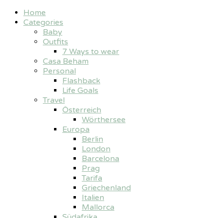
Home
Categories
Baby
Outfits
7 Ways to wear
Casa Beham
Personal
Flashback
Life Goals
Travel
Österreich
Wörthersee
Europa
Berlin
London
Barcelona
Prag
Tarifa
Griechenland
Italien
Mallorca
Südafrika