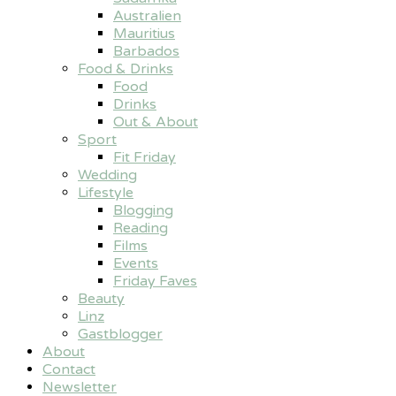
Australien
Mauritius
Barbados
Food & Drinks
Food
Drinks
Out & About
Sport
Fit Friday
Wedding
Lifestyle
Blogging
Reading
Films
Events
Friday Faves
Beauty
Linz
Gastblogger
About
Contact
Newsletter