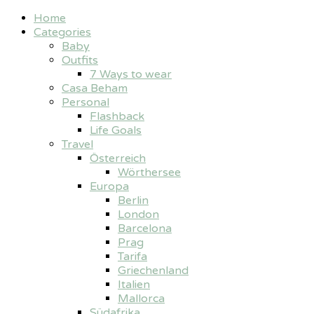
Home
Categories
Baby
Outfits
7 Ways to wear
Casa Beham
Personal
Flashback
Life Goals
Travel
Österreich
Wörthersee
Europa
Berlin
London
Barcelona
Prag
Tarifa
Griechenland
Italien
Mallorca
Südafrika