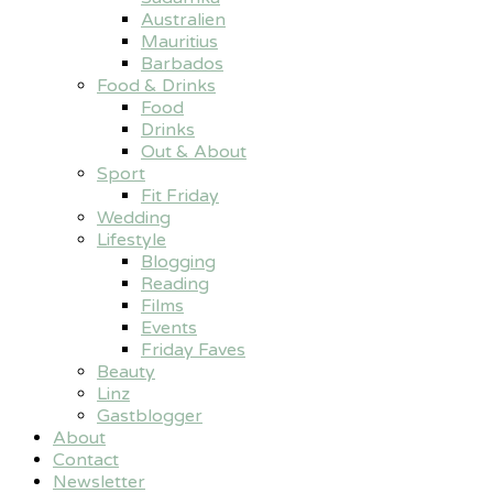
Australien
Mauritius
Barbados
Food & Drinks
Food
Drinks
Out & About
Sport
Fit Friday
Wedding
Lifestyle
Blogging
Reading
Films
Events
Friday Faves
Beauty
Linz
Gastblogger
About
Contact
Newsletter