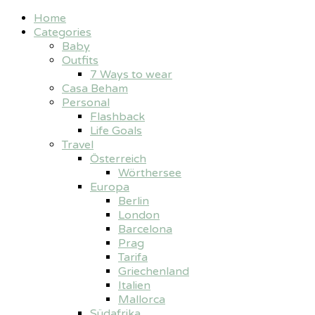
Home
Categories
Baby
Outfits
7 Ways to wear
Casa Beham
Personal
Flashback
Life Goals
Travel
Österreich
Wörthersee
Europa
Berlin
London
Barcelona
Prag
Tarifa
Griechenland
Italien
Mallorca
Südafrika