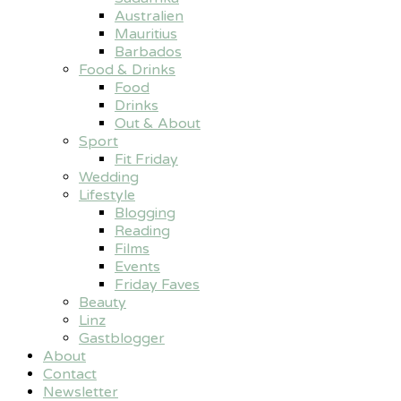
Australien
Mauritius
Barbados
Food & Drinks
Food
Drinks
Out & About
Sport
Fit Friday
Wedding
Lifestyle
Blogging
Reading
Films
Events
Friday Faves
Beauty
Linz
Gastblogger
About
Contact
Newsletter