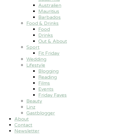
Australien
Mauritius
Barbados
Food & Drinks
Food
Drinks
Out & About
Sport
Fit Friday
Wedding
Lifestyle
Blogging
Reading
Films
Events
Friday Faves
Beauty
Linz
Gastblogger
About
Contact
Newsletter