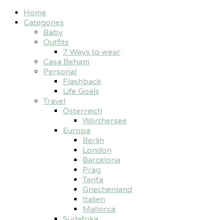
Home
Categories
Baby
Outfits
7 Ways to wear
Casa Beham
Personal
Flashback
Life Goals
Travel
Österreich
Wörthersee
Europa
Berlin
London
Barcelona
Prag
Tarifa
Griechenland
Italien
Mallorca
Südafrika