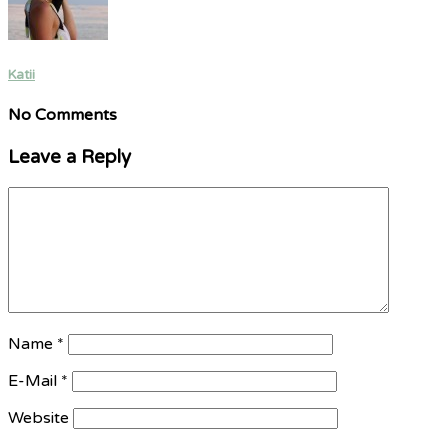
Katii
No Comments
Leave a Reply
Name
*
E-Mail
*
Website