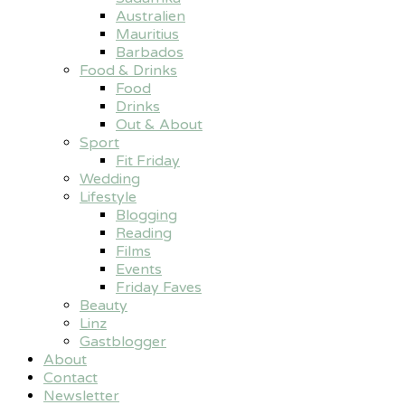
Australien
Mauritius
Barbados
Food & Drinks
Food
Drinks
Out & About
Sport
Fit Friday
Wedding
Lifestyle
Blogging
Reading
Films
Events
Friday Faves
Beauty
Linz
Gastblogger
About
Contact
Newsletter