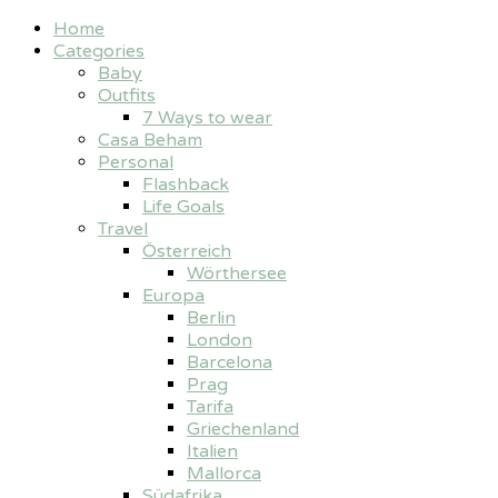
Home
Categories
Baby
Outfits
7 Ways to wear
Casa Beham
Personal
Flashback
Life Goals
Travel
Österreich
Wörthersee
Europa
Berlin
London
Barcelona
Prag
Tarifa
Griechenland
Italien
Mallorca
Südafrika