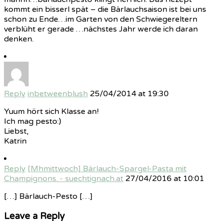
kommt ein bisserl spät – die Bärlauchsaison ist bei uns
schon zu Ende…im Garten von den Schwiegereltern
verblüht er gerade …nächstes Jahr werde ich daran
denken.
Reply
inbetweenblush
25/04/2014 at 19:30
Yuum hört sich Klasse an!
Ich mag pesto:)
Liebst,
Katrin
Reply
[Mhmittwoch] Bärlauch-Spargel-Pasta mit
Champignons. - suechtignach.at
27/04/2016 at 10:01
[…] Bärlauch-Pesto […]
Leave a Reply