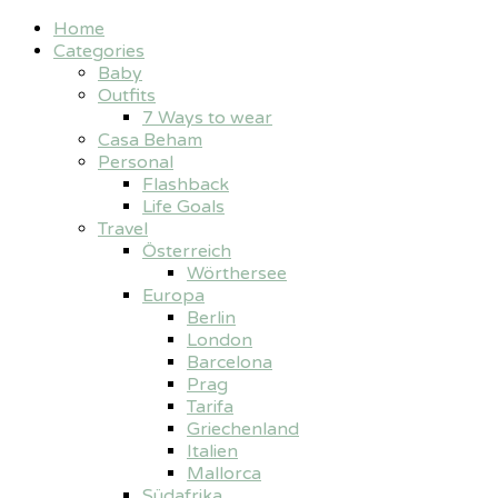
Home
Categories
Baby
Outfits
7 Ways to wear
Casa Beham
Personal
Flashback
Life Goals
Travel
Österreich
Wörthersee
Europa
Berlin
London
Barcelona
Prag
Tarifa
Griechenland
Italien
Mallorca
Südafrika