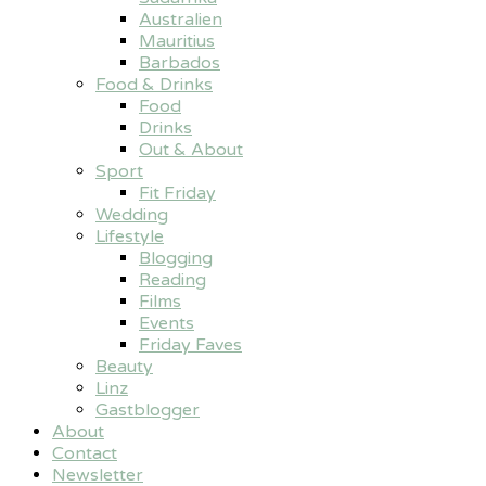
Australien
Mauritius
Barbados
Food & Drinks
Food
Drinks
Out & About
Sport
Fit Friday
Wedding
Lifestyle
Blogging
Reading
Films
Events
Friday Faves
Beauty
Linz
Gastblogger
About
Contact
Newsletter