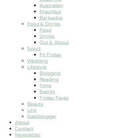
Australien
Mauritius
Barbados
Food & Drinks
Food
Drinks
Out & About
Sport
Fit Friday
Wedding
Lifestyle
Blogging
Reading
Films
Events
Friday Faves
Beauty
Linz
Gastblogger
About
Contact
Newsletter