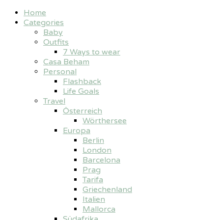
Home
Categories
Baby
Outfits
7 Ways to wear
Casa Beham
Personal
Flashback
Life Goals
Travel
Österreich
Wörthersee
Europa
Berlin
London
Barcelona
Prag
Tarifa
Griechenland
Italien
Mallorca
Südafrika