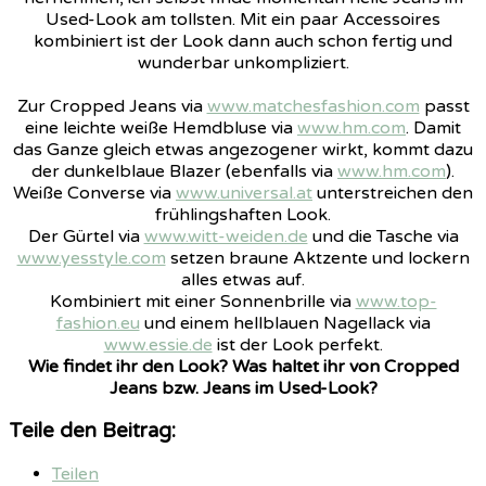
Used-Look am tollsten. Mit ein paar Accessoires
kombiniert ist der Look dann auch schon fertig und
wunderbar unkompliziert.
Zur Cropped Jeans via
www.matchesfashion.com
passt
eine leichte weiße Hemdbluse via
www.hm.com
. Damit
das Ganze gleich etwas angezogener wirkt, kommt dazu
der dunkelblaue Blazer (ebenfalls via
www.hm.com
).
Weiße Converse via
www.universal.at
unterstreichen den
frühlingshaften Look.
Der Gürtel via
www.witt-weiden.de
und die Tasche via
www.yesstyle.com
setzen braune Aktzente und lockern
alles etwas auf.
Kombiniert mit einer Sonnenbrille via
www.top-
fashion.eu
und einem hellblauen Nagellack via
www.essie.de
ist der Look perfekt.
Wie findet ihr den Look? Was haltet ihr von Cropped
Jeans bzw. Jeans im Used-Look?
Teile den Beitrag:
Teilen