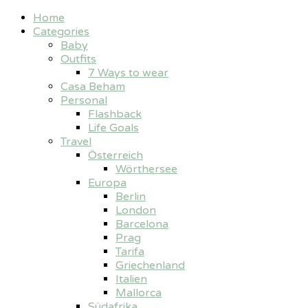
Home
Categories
Baby
Outfits
7 Ways to wear
Casa Beham
Personal
Flashback
Life Goals
Travel
Österreich
Wörthersee
Europa
Berlin
London
Barcelona
Prag
Tarifa
Griechenland
Italien
Mallorca
Südafrika