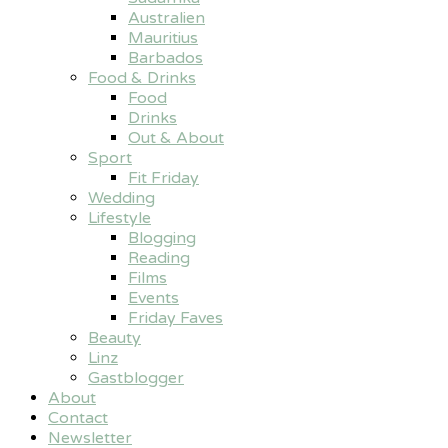
Australien
Mauritius
Barbados
Food & Drinks
Food
Drinks
Out & About
Sport
Fit Friday
Wedding
Lifestyle
Blogging
Reading
Films
Events
Friday Faves
Beauty
Linz
Gastblogger
About
Contact
Newsletter