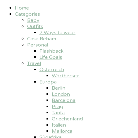
Home
Categories
Baby
Outfits
7 Ways to wear
Casa Beham
Personal
Flashback
Life Goals
Travel
Österreich
Wörthersee
Europa
Berlin
London
Barcelona
Prag
Tarifa
Griechenland
Italien
Mallorca
Südafrika