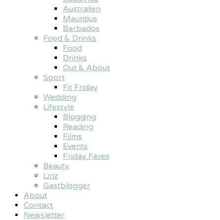
Australien
Mauritius
Barbados
Food & Drinks
Food
Drinks
Out & About
Sport
Fit Friday
Wedding
Lifestyle
Blogging
Reading
Films
Events
Friday Faves
Beauty
Linz
Gastblogger
About
Contact
Newsletter