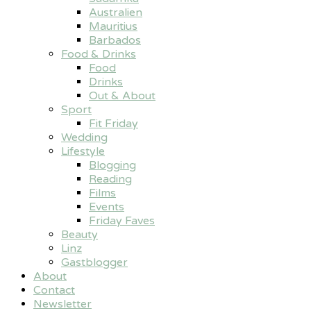
Australien
Mauritius
Barbados
Food & Drinks
Food
Drinks
Out & About
Sport
Fit Friday
Wedding
Lifestyle
Blogging
Reading
Films
Events
Friday Faves
Beauty
Linz
Gastblogger
About
Contact
Newsletter