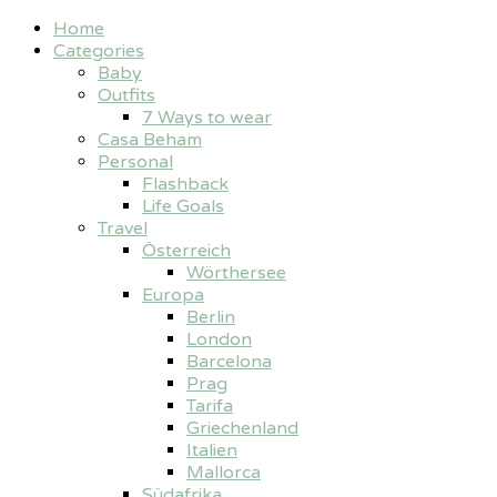
Home
Categories
Baby
Outfits
7 Ways to wear
Casa Beham
Personal
Flashback
Life Goals
Travel
Österreich
Wörthersee
Europa
Berlin
London
Barcelona
Prag
Tarifa
Griechenland
Italien
Mallorca
Südafrika