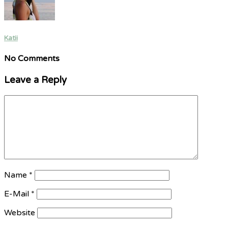
Katii
No Comments
Leave a Reply
Name
*
E-Mail
*
Website