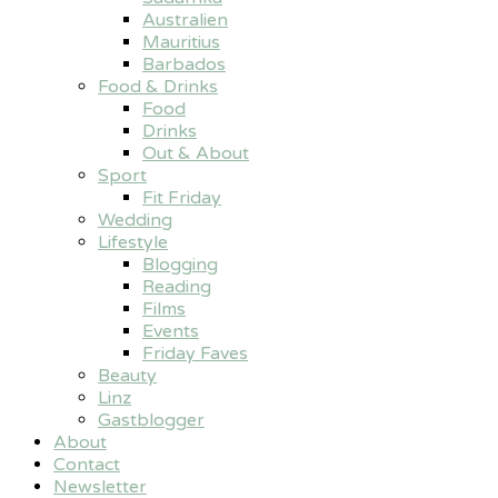
Australien
Mauritius
Barbados
Food & Drinks
Food
Drinks
Out & About
Sport
Fit Friday
Wedding
Lifestyle
Blogging
Reading
Films
Events
Friday Faves
Beauty
Linz
Gastblogger
About
Contact
Newsletter