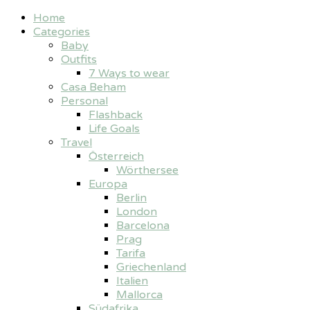
Home
Categories
Baby
Outfits
7 Ways to wear
Casa Beham
Personal
Flashback
Life Goals
Travel
Österreich
Wörthersee
Europa
Berlin
London
Barcelona
Prag
Tarifa
Griechenland
Italien
Mallorca
Südafrika