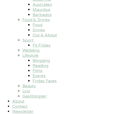
Australien
Mauritius
Barbados
Food & Drinks
Food
Drinks
Out & About
Sport
Fit Friday
Wedding
Lifestyle
Blogging
Reading
Films
Events
Friday Faves
Beauty
Linz
Gastblogger
About
Contact
Newsletter