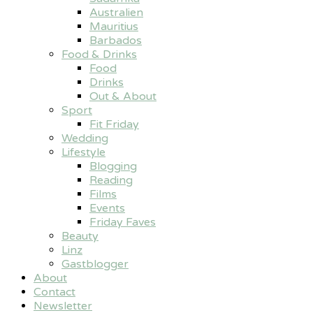
Australien
Mauritius
Barbados
Food & Drinks
Food
Drinks
Out & About
Sport
Fit Friday
Wedding
Lifestyle
Blogging
Reading
Films
Events
Friday Faves
Beauty
Linz
Gastblogger
About
Contact
Newsletter