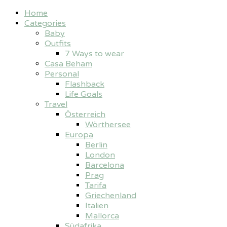
Home
Categories
Baby
Outfits
7 Ways to wear
Casa Beham
Personal
Flashback
Life Goals
Travel
Österreich
Wörthersee
Europa
Berlin
London
Barcelona
Prag
Tarifa
Griechenland
Italien
Mallorca
Südafrika