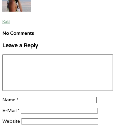
Katii
No Comments
Leave a Reply
Name
*
E-Mail
*
Website