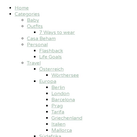
Home
Categories
Baby
Outfits
7 Ways to wear
Casa Beham
Personal
Flashback
Life Goals
Travel
Österreich
Wörthersee
Europa
Berlin
London
Barcelona
Prag
Tarifa
Griechenland
Italien
Mallorca
Südafrika