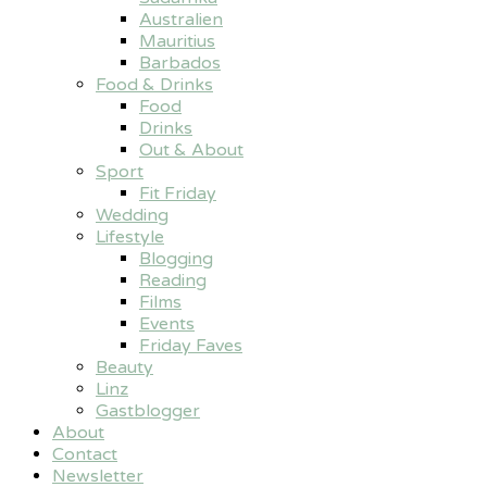
Australien
Mauritius
Barbados
Food & Drinks
Food
Drinks
Out & About
Sport
Fit Friday
Wedding
Lifestyle
Blogging
Reading
Films
Events
Friday Faves
Beauty
Linz
Gastblogger
About
Contact
Newsletter