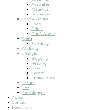
Australien
Mauritius
Barbados
Food & Drinks
Food
Drinks
Out & About
Sport
Fit Friday
Wedding
Lifestyle
Blogging
Reading
Films
Events
Friday Faves
Beauty
Linz
Gastblogger
About
Contact
Newsletter