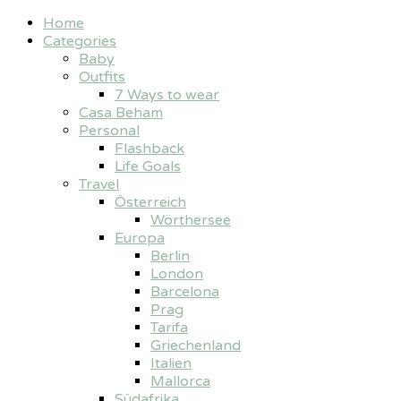
Home
Categories
Baby
Outfits
7 Ways to wear
Casa Beham
Personal
Flashback
Life Goals
Travel
Österreich
Wörthersee
Europa
Berlin
London
Barcelona
Prag
Tarifa
Griechenland
Italien
Mallorca
Südafrika