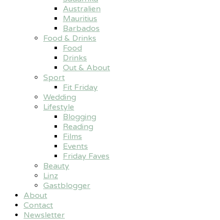
Australien
Mauritius
Barbados
Food & Drinks
Food
Drinks
Out & About
Sport
Fit Friday
Wedding
Lifestyle
Blogging
Reading
Films
Events
Friday Faves
Beauty
Linz
Gastblogger
About
Contact
Newsletter