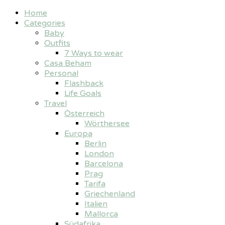
Home
Categories
Baby
Outfits
7 Ways to wear
Casa Beham
Personal
Flashback
Life Goals
Travel
Österreich
Wörthersee
Europa
Berlin
London
Barcelona
Prag
Tarifa
Griechenland
Italien
Mallorca
Südafrika