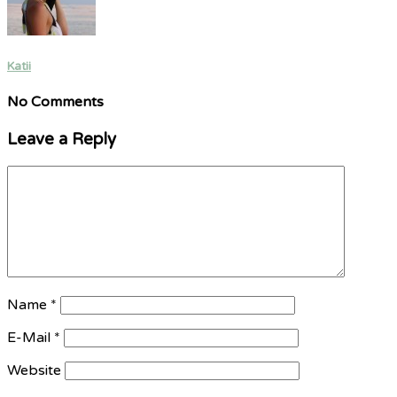
Katii
No Comments
Leave a Reply
Name
*
E-Mail
*
Website