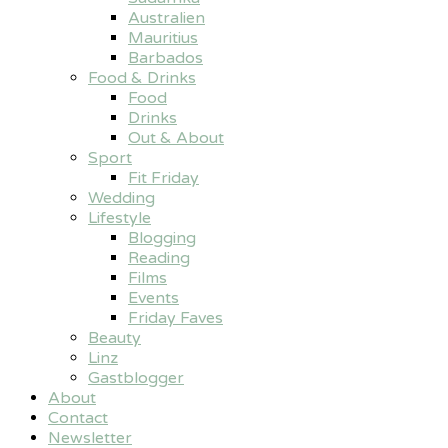
Australien
Mauritius
Barbados
Food & Drinks
Food
Drinks
Out & About
Sport
Fit Friday
Wedding
Lifestyle
Blogging
Reading
Films
Events
Friday Faves
Beauty
Linz
Gastblogger
About
Contact
Newsletter